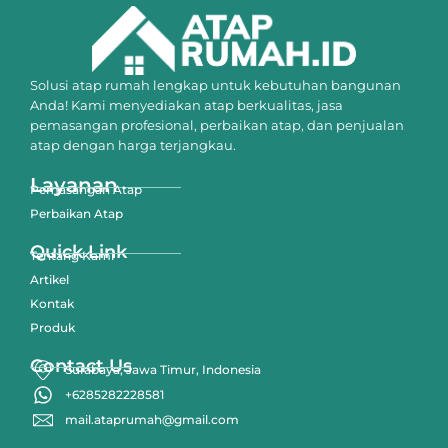
Solusi atap rumah lengkap untuk kebutuhan bangunan
Anda! Kami menyediakan atap berkualitas, jasa
pemasangan profesional, perbaikan atap, dan penjualan
atap dengan harga terjangkau.
Layanan
Pemasangan Atap
Perbaikan Atap
Quick Link
Tentang Kami
Artikel
Kontak
Produk
Contact Us
Surabaya, Jawa Timur, Indonesia
+6285282228581
mail.ataprumah@gmail.com