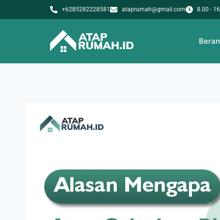
+6285282228581
ataprumah@gmail.com
8.00 - 1
Bera