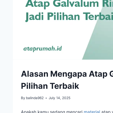
Alasan Mengapa Atap G
Pilihan Terbaik
By
balinda962
July 14, 2025
Apakah kamu sedang mencari
material
atap 