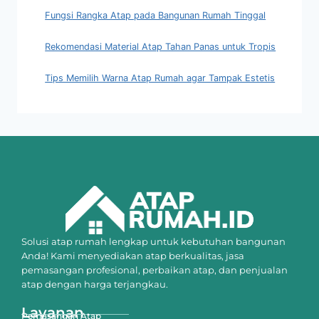
Fungsi Rangka Atap pada Bangunan Rumah Tinggal
Rekomendasi Material Atap Tahan Panas untuk Tropis
Tips Memilih Warna Atap Rumah agar Tampak Estetis
Solusi atap rumah lengkap untuk kebutuhan bangunan
Anda! Kami menyediakan atap berkualitas, jasa
pemasangan profesional, perbaikan atap, dan penjualan
atap dengan harga terjangkau.
Layanan
Pemasangan Atap