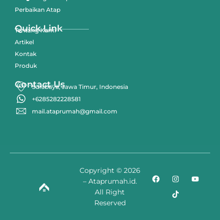
Perbaikan Atap
Quick Link
Tentang Kami
Artikel
Kontak
Produk
Contact Us
Surabaya, Jawa Timur, Indonesia
+6285282228581
mail.ataprumah@gmail.com
Copyright © 2026
– Ataprumah.id.
All Right
Reserved