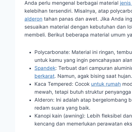
Anda perlu mengenal berbagai material
jenis
kelebihan tersendiri. Misalnya, atap polycar
alderon
tahan panas dan awet. Jika Anda ing
sesuaikan material dengan kebutuhan dan lok
membeli. Berikut beberapa material umum ya
Polycarbonate: Material ini ringan, tem
untuk kamu yang ingin pencahayaan alam
Spandek
: Terbuat dari campuran alumin
berkarat
. Namun, agak bising saat hujan
Kaca Tempered: Cocok
untuk rumah
mode
mewah, tetapi butuh struktur penyangga
Alderon: Ini adalah atap bergelombang 
redam suara yang baik.
Kanopi kain (awning): Lebih fleksibel da
kencang dan memerlukan perawatan eks