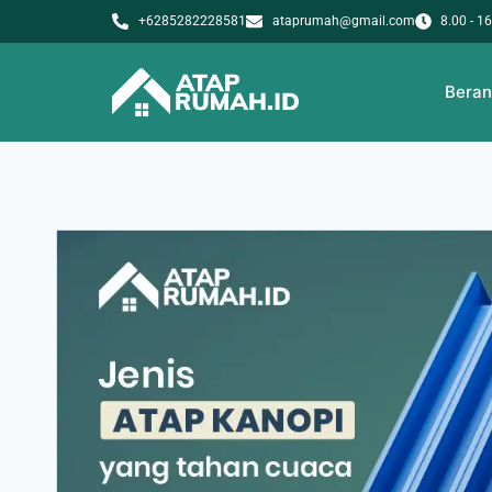
+6285282228581
ataprumah@gmail.com
8.00 - 1
Bera