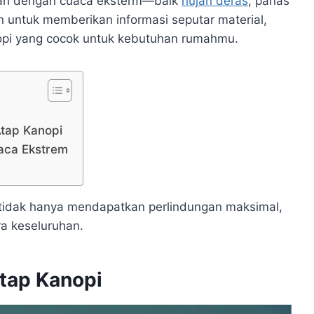
erah dengan cuaca eksterm—baik
hujan deras
, panas
uan untuk memberikan informasi seputar material,
nopi yang cocok untuk kebutuhan rumahmu.
Atap Kanopi
uaca Ekstrem
 tidak hanya mendapatkan perlindungan maksimal,
ra keseluruhan.
tap Kanopi