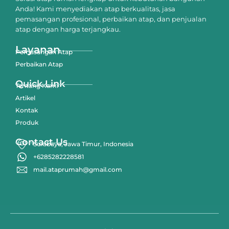
Anda! Kami menyediakan atap berkualitas, jasa
pemasangan profesional, perbaikan atap, dan penjualan
atap dengan harga terjangkau.
Layanan
Pemasangan Atap
Perbaikan Atap
Quick Link
Tentang Kami
Artikel
Kontak
Produk
Contact Us
Surabaya, Jawa Timur, Indonesia
+6285282228581
mail.ataprumah@gmail.com