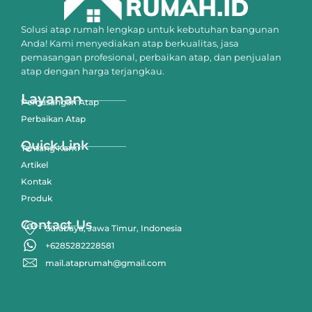
Solusi atap rumah lengkap untuk kebutuhan bangunan
Anda! Kami menyediakan atap berkualitas, jasa
pemasangan profesional, perbaikan atap, dan penjualan
atap dengan harga terjangkau.
Layanan
Pemasangan Atap
Perbaikan Atap
Quick Link
Tentang Kami
Artikel
Kontak
Produk
Contact Us
Surabaya, Jawa Timur, Indonesia
+6285282228581
mail.ataprumah@gmail.com