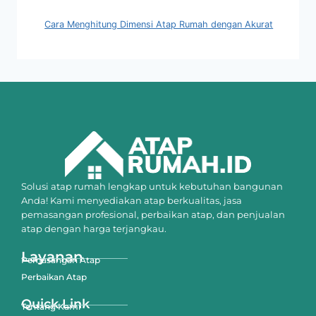
Cara Menghitung Dimensi Atap Rumah dengan Akurat
Solusi atap rumah lengkap untuk kebutuhan bangunan
Anda! Kami menyediakan atap berkualitas, jasa
pemasangan profesional, perbaikan atap, dan penjualan
atap dengan harga terjangkau.
Layanan
Pemasangan Atap
Perbaikan Atap
Quick Link
Tentang Kami