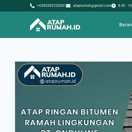
+6285282228581
ataprumah@gmail.com
8.00 - 1
Bera