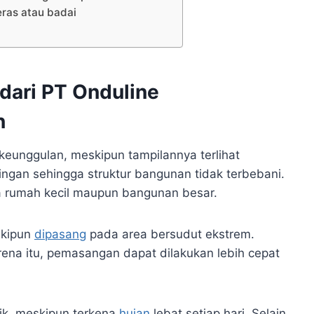
ras atau badai
dari PT Onduline
n
unggulan, meskipun tampilannya terlihat
 ringan sehingga struktur bangunan tidak terbebani.
da rumah kecil maupun bangunan besar.
eskipun
dipasang
pada area bersudut ekstrem.
arena itu, pemasangan dapat dilakukan lebih cepat
aik, meskipun terkena
hujan
lebat setiap hari. Selain