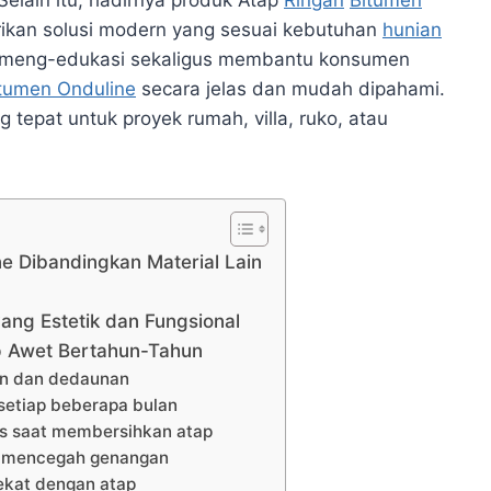
Selain itu, hadirnya produk Atap
Ringan
Bitumen
ikan solusi modern yang sesuai kebutuhan
hunian
ntuk meng-edukasi sekaligus membantu konsumen
tumen Onduline
secara jelas dan mudah dipahami.
 tepat untuk proyek rumah, villa, ruko, atau
e Dibandingkan Material Lain
ang Estetik dan Fungsional
p Awet Bertahun-Tahun
ran dan dedaunan
setiap beberapa bulan
as saat membersihkan atap
tuk mencegah genangan
ekat dengan atap