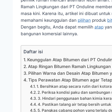
pemilik rumah mencari alternatif lebih aman. 
Ramah Lingkungan dari PT Onduline member
masa kini. Karena itu, artikel ini dibuat u
memahami keunggulan dan
pilihan
produk
bi
Dengan begitu, Anda dapat memilih
atap
yang
bangunan komersial lainnya.
Daftar isi
Keunggulan Atap Bitumen dari PT Ondulin
Atap Ringan Bitumen Ramah Lingkungan
Pilihan Warna dan Desain Atap Bitumen y
Tips Perawatan Atap Bitumen agar Teta
1. Bersihkan atap secara rutin dari koto
2. Periksa kondisi paku dan sambungan 
3. Hindari penggunaan bahan kimia ker
4. Pastikan talang air tetap bersih un
5. Pangkas cabang pohon yang terlalu d