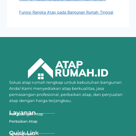
Fungsi Rangka Atap pada Bangunan Rumah Tinggal
Solusi atap rumah lengkap untuk kebutuhan bangunan
Anda! Kami menyediakan atap berkualitas, jasa
pemasangan profesional, perbaikan atap, dan penjualan
atap dengan harga terjangkau.
Layanan
Pemasangan Atap
Perbaikan Atap
Quick Link
Tentang Kami