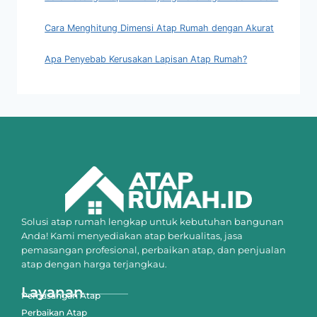
Cara Menghitung Dimensi Atap Rumah dengan Akurat
Apa Penyebab Kerusakan Lapisan Atap Rumah?
Solusi atap rumah lengkap untuk kebutuhan bangunan
Anda! Kami menyediakan atap berkualitas, jasa
pemasangan profesional, perbaikan atap, dan penjualan
atap dengan harga terjangkau.
Layanan
Pemasangan Atap
Perbaikan Atap