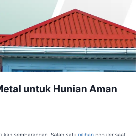
Metal untuk Hunian Aman
akukan sembarangan. Salah satu
pilihan
populer saat