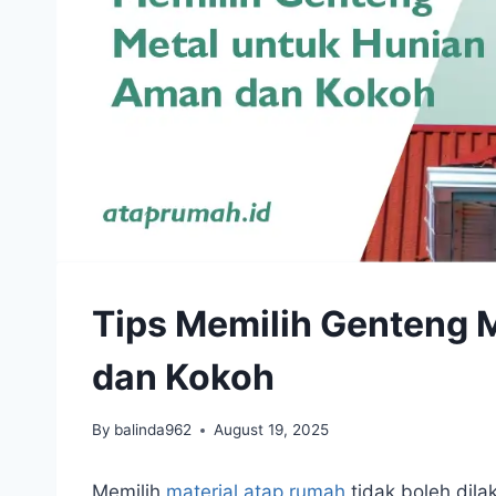
Tips Memilih Genteng 
dan Kokoh
By
balinda962
August 19, 2025
Memilih
material
atap rumah
tidak boleh dil