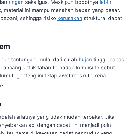
dan
ringan
sekaligus. Meskipun bobotnya
lebih
, material ini mampu menahan beban yang besar.
bebani, sehingga risiko
kerusakan
struktural dapat
rem
nuh tantangan, mulai dari curah
hujan
tinggi, panas
irancang untuk tahan terhadap kondisi tersebut.
 lumut, genteng ini tetap awet meski terkena
g.
n
dalah sifatnya yang tidak mudah terbakar. Jika
 menyebarkan api dengan cepat. Ini menjadi poin
h, terutama di kawasan padat penduduk yang