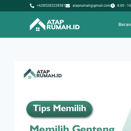
+6285282228581
ataprumah@gmail.com
8.00 - 1
Bera