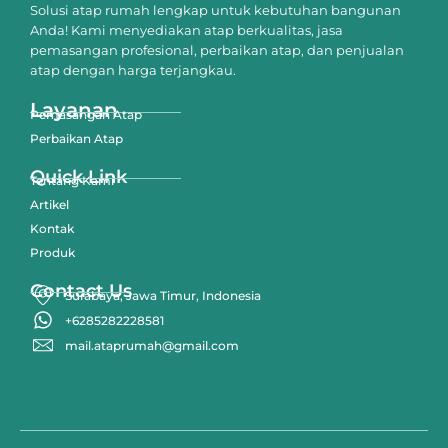
Solusi atap rumah lengkap untuk kebutuhan bangunan
Anda! Kami menyediakan atap berkualitas, jasa
pemasangan profesional, perbaikan atap, dan penjualan
atap dengan harga terjangkau.
Layanan
Pemasangan Atap
Perbaikan Atap
Quick Link
Tentang Kami
Artikel
Kontak
Produk
Contact Us
Surabaya, Jawa Timur, Indonesia
+6285282228581
mail.ataprumah@gmail.com