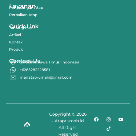
Layanan
Pemasangan Atap
Perbaikan Atap
Quick Link
Tentang Kami
Artikel
Kontak
Produk
Contact Us
Surabaya, Jawa Timur, Indonesia
+6285282228581
mail.ataprumah@gmail.com
Copyright © 2026
– Ataprumah.id.
All Right
Reserved