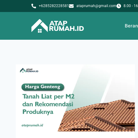
+6285282228581
ataprumah@gmail.com
8.00 - 1
Bera