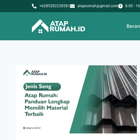
+6285282228581
ataprumah@gmail.com
8.00 - 1
Bera