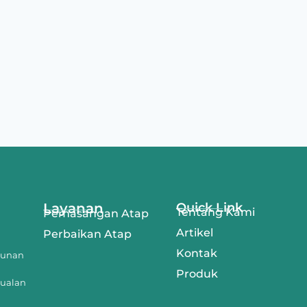
Layanan
Quick Link
Tentang Kami
Pemasangan Atap
Artikel
Perbaikan Atap
Kontak
gunan
Produk
jualan