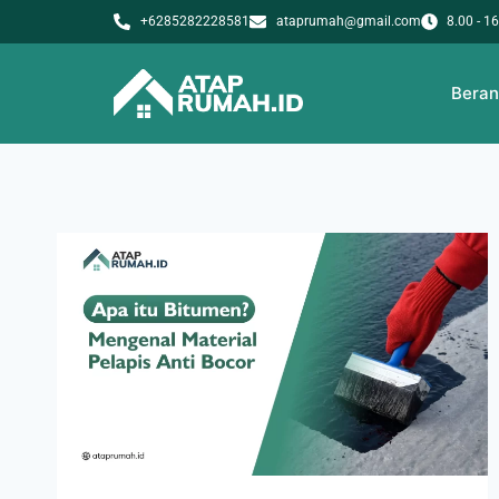
+6285282228581
ataprumah@gmail.com
8.00 - 1
Bera