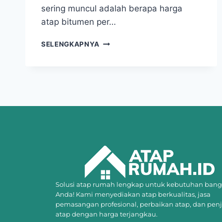
sering muncul adalah berapa harga
atap bitumen per…
SELENGKAPNYA
Solusi atap rumah lengkap untuk kebutuhan ban
Anda! Kami menyediakan atap berkualitas, jasa
pemasangan profesional, perbaikan atap, dan pen
atap dengan harga terjangkau.