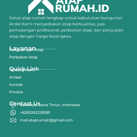
Solusi atap rumah lengkap untuk kebutuhan bangunan
Anda! Kami menyediakan atap berkualitas, jasa
pemasangan profesional, perbaikan atap, dan penjualan
atap dengan harga terjangkau.
Layanan
Pemasangan Atap
Perbaikan Atap
Quick Link
Tentang Kami
Artikel
Kontak
Produk
Contact Us
Surabaya, Jawa Timur, Indonesia
+6285282228581
mail.ataprumah@gmail.com