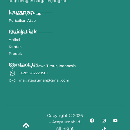
atap dengan harga terjangkau.
Layanan
Pemasangan Atap
Perbaikan Atap
Quick Link
Tentang Kami
Artikel
Kontak
Produk
Contact Us
Surabaya, Jawa Timur, Indonesia
+6285282228581
mail.ataprumah@gmail.com
Copyright © 2026
– Ataprumah.id.
All Right