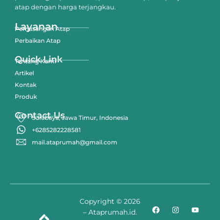
atap dengan harga terjangkau.
Layanan
Pemasangan Atap
Perbaikan Atap
Quick Link
Tentang Kami
Artikel
Kontak
Produk
Contact Us
Surabaya, Jawa Timur, Indonesia
+6285282228581
mail.ataprumah@gmail.com
Copyright © 2026
– Ataprumah.id.