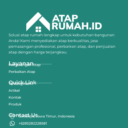
Solusi atap rumah lengkap untuk kebutuhan bangunan
Anda! Kami menyediakan atap berkualitas, jasa
pemasangan profesional, perbaikan atap, dan penjualan
atap dengan harga terjangkau.
Layanan
Pemasangan Atap
Perbaikan Atap
Quick Link
Tentang Kami
Artikel
Kontak
Produk
Contact Us
Surabaya, Jawa Timur, Indonesia
+6285282228581