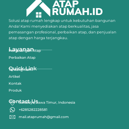
Solusi atap rumah lengkap untuk kebutuhan bangunan
Anda! Kami menyediakan atap berkualitas, jasa
pemasangan profesional, perbaikan atap, dan penjualan
atap dengan harga terjangkau.
Layanan
Pemasangan Atap
Perbaikan Atap
Quick Link
Tentang Kami
Artikel
Kontak
Produk
Contact Us
Surabaya, Jawa Timur, Indonesia
+6285282228581
mail.ataprumah@gmail.com