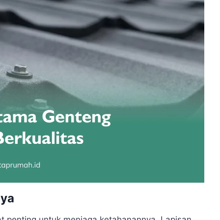
nya
t penting untuk menjaga ketahanannya. Lapisan