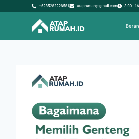
+6285282228581
ataprumah@gmail.com
8.00 - 1
Bera