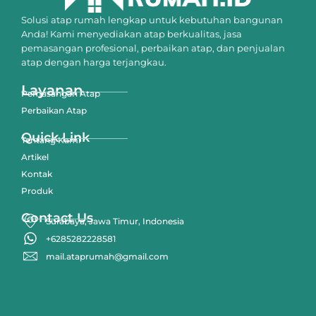
Solusi atap rumah lengkap untuk kebutuhan bangunan
Anda! Kami menyediakan atap berkualitas, jasa
pemasangan profesional, perbaikan atap, dan penjualan
atap dengan harga terjangkau.
Layanan
Pemasangan Atap
Perbaikan Atap
Quick Link
Tentang Kami
Artikel
Kontak
Produk
Contact Us
Surabaya, Jawa Timur, Indonesia
+6285282228581
mail.ataprumah@gmail.com