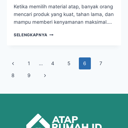
Ketika memilih material atap, banyak orang
mencari produk yang kuat, tahan lama, dan
mampu memberi kenyamanan maksimal….
SELENGKAPNYA
1
…
4
5
6
7
8
9