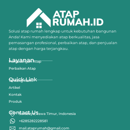
Solusi atap rumah lengkap untuk kebutuhan bangunan
Anda! Kami menyediakan atap berkualitas, jasa
pemasangan profesional, perbaikan atap, dan penjualan
atap dengan harga terjangkau.
Layanan
Pemasangan Atap
Perbaikan Atap
Quick Link
Tentang Kami
Artikel
Kontak
Produk
Contact Us
Surabaya, Jawa Timur, Indonesia
+6285282228581
mail.ataprumah@gmail.com