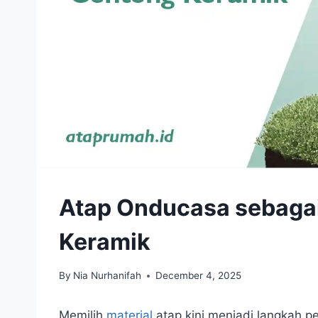
Atap Onducasa sebaga
Keramik
By
Nia Nurhanifah
December 4, 2025
Memilih
material
atap kini menjadi langkah p