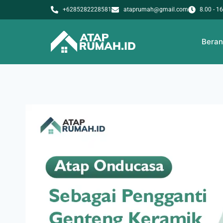
+6285282228581
ataprumah@gmail.com
8.00 - 1
Bera