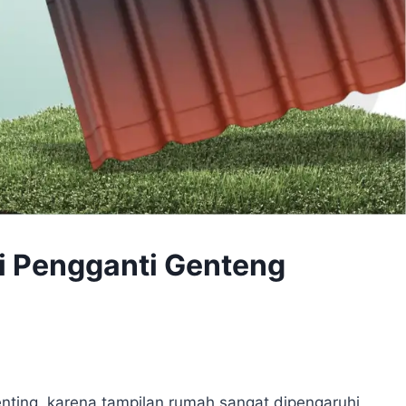
i Pengganti Genteng
enting, karena tampilan rumah sangat dipengaruhi