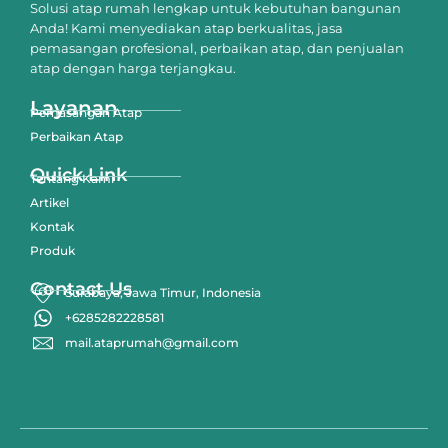
Solusi atap rumah lengkap untuk kebutuhan bangunan
Anda! Kami menyediakan atap berkualitas, jasa
pemasangan profesional, perbaikan atap, dan penjualan
atap dengan harga terjangkau.
Layanan
Pemasangan Atap
Perbaikan Atap
Quick Link
Tentang Kami
Artikel
Kontak
Produk
Contact Us
Surabaya, Jawa Timur, Indonesia
+6285282228581
mail.ataprumah@gmail.com