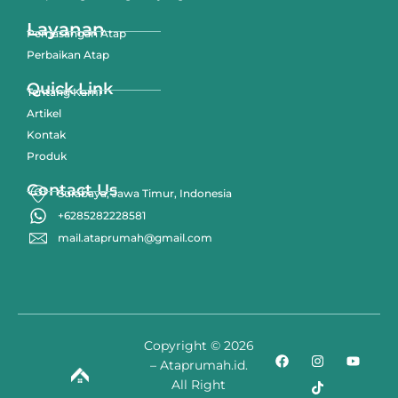
Layanan
Pemasangan Atap
Perbaikan Atap
Quick Link
Tentang Kami
Artikel
Kontak
Produk
Contact Us
Surabaya, Jawa Timur, Indonesia
+6285282228581
mail.ataprumah@gmail.com
Copyright © 2026
– Ataprumah.id.
All Right