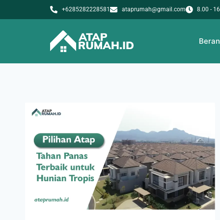
+6285282228581
ataprumah@gmail.com
8.00 - 1
Bera