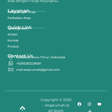
atap dengan harga terjangkau.
Layanan
Pemasangan Atap
Perbaikan Atap
Quick Link
Tentang Kami
Artikel
Kontak
Produk
Contact Us
Surabaya, Jawa Timur, Indonesia
+6285282228581
mail.ataprumah@gmail.com
Copyright © 2026
– Ataprumah.id.
All Right