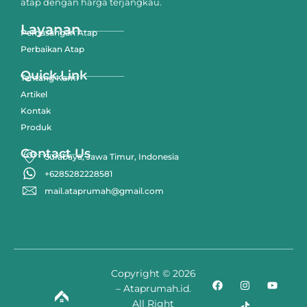
atap dengan harga terjangkau.
Layanan
Pemasangan Atap
Perbaikan Atap
Quick Link
Tentang Kami
Artikel
Kontak
Produk
Contact Us
Surabaya, Jawa Timur, Indonesia
+6285282228581
mail.ataprumah@gmail.com
Copyright © 2026
– Ataprumah.id.
All Right