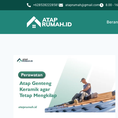
+6285282228581
ataprumah@gmail.com
8.00 - 1
Bera