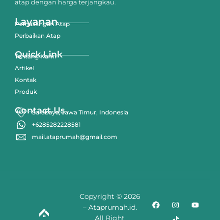
atap dengan harga terjangkau.
Layanan
Pemasangan Atap
Perbaikan Atap
Quick Link
Tentang Kami
Artikel
Kontak
Produk
Contact Us
Surabaya, Jawa Timur, Indonesia
+6285282228581
mail.ataprumah@gmail.com
Copyright © 2026
– Ataprumah.id.
All Right