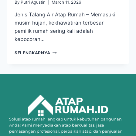
By
Putri Agustin
March 11, 2026
Jenis Talang Air Atap Rumah – Memasuki
musim hujan, kekhawatiran terbesar
pemilik rumah sering kali adalah
kebocoran…
SELENGKAPNYA
Solusi atap rumah lengkap untuk kebutuhan bangunan
Anda! Kami menyediakan atap berkualitas, jasa
pemasangan profesional, perbaikan atap, dan penjualan