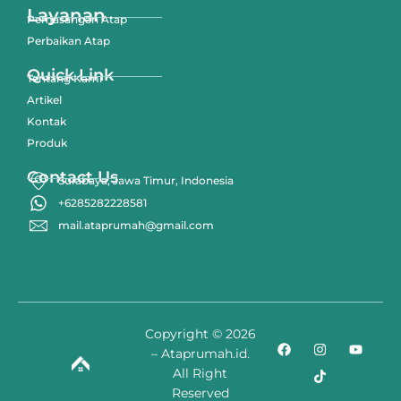
Layanan
Pemasangan Atap
Perbaikan Atap
Quick Link
Tentang Kami
Artikel
Kontak
Produk
Contact Us
Surabaya, Jawa Timur, Indonesia
+6285282228581
mail.ataprumah@gmail.com
Copyright © 2026
– Ataprumah.id.
All Right
Reserved