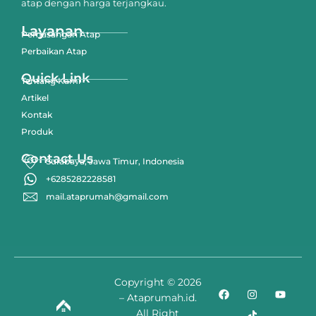
atap dengan harga terjangkau.
Layanan
Pemasangan Atap
Perbaikan Atap
Quick Link
Tentang Kami
Artikel
Kontak
Produk
Contact Us
Surabaya, Jawa Timur, Indonesia
+6285282228581
mail.ataprumah@gmail.com
Copyright © 2026
– Ataprumah.id.
All Right