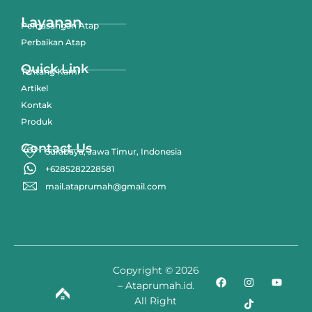
Layanan
Pemasangan Atap
Perbaikan Atap
Quick Link
Tentang Kami
Artikel
Kontak
Produk
Contact Us
Surabaya, Jawa Timur, Indonesia
+6285282228581
mail.ataprumah@gmail.com
Copyright © 2026
– Ataprumah.id.
All Right