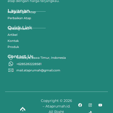
atap dengan harga terjangkau.
Layanan
Pemasangan Atap
Perbaikan Atap
Quick Link
Tentang Kami
Artikel
Kontak
Produk
Contact Us
Surabaya, Jawa Timur, Indonesia
+6285282228581
mail.ataprumah@gmail.com
Copyright © 2026
– Ataprumah.id.
All Right