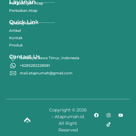
Layanan
Pemasangan Atap
Perbaikan Atap
Quick Link
Tentang Kami
Artikel
Kontak
Produk
Contact Us
Surabaya, Jawa Timur, Indonesia
+6285282228581
mail.ataprumah@gmail.com
Copyright © 2026
– Ataprumah.id.
All Right
Reserved