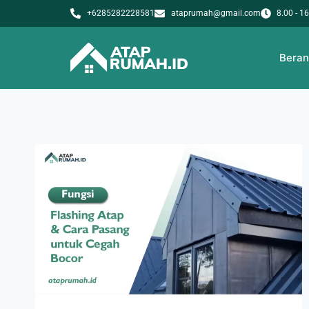
+6285282228581
ataprumah@gmail.com
8.00 - 1
Bera