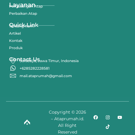
Layanan
Pemasangan Atap
Perbaikan Atap
Quick Link
Tentang Kami
Artikel
Kontak
Produk
Contact Us
Surabaya, Jawa Timur, Indonesia
+6285282228581
mail.ataprumah@gmail.com
Copyright © 2026
– Ataprumah.id.
All Right
Reserved