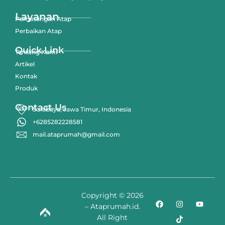
Layanan
Pemasangan Atap
Perbaikan Atap
Quick Link
Tentang Kami
Artikel
Kontak
Produk
Contact Us
Surabaya, Jawa Timur, Indonesia
+6285282228581
mail.ataprumah@gmail.com
Copyright © 2026
– Ataprumah.id.
All Right