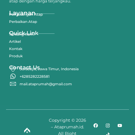
atap dengan harga terjangkau.
Layanan
Pemasangan Atap
Perbaikan Atap
Quick Link
Tentang Kami
Artikel
Kontak
Produk
Contact Us
Surabaya, Jawa Timur, Indonesia
+6285282228581
mail.ataprumah@gmail.com
Copyright © 2026
– Ataprumah.id.
All Right