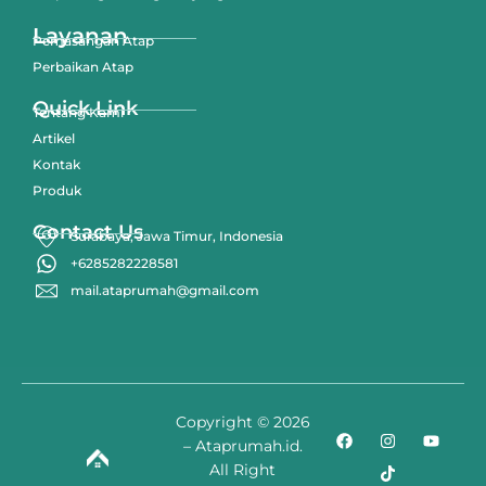
Layanan
Pemasangan Atap
Perbaikan Atap
Quick Link
Tentang Kami
Artikel
Kontak
Produk
Contact Us
Surabaya, Jawa Timur, Indonesia
+6285282228581
mail.ataprumah@gmail.com
Copyright © 2026
– Ataprumah.id.
All Right