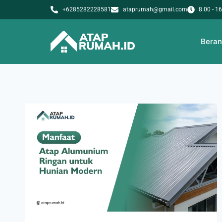
+6285282228581
ataprumah@gmail.com
8.00 - 1
Bera