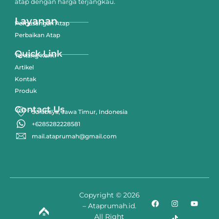
atap dengan harga terjangkau.
Layanan
Pemasangan Atap
Perbaikan Atap
Quick Link
Tentang Kami
Artikel
Kontak
Produk
Contact Us
Surabaya, Jawa Timur, Indonesia
+6285282228581
mail.ataprumah@gmail.com
Copyright © 2026
– Ataprumah.id.
All Right