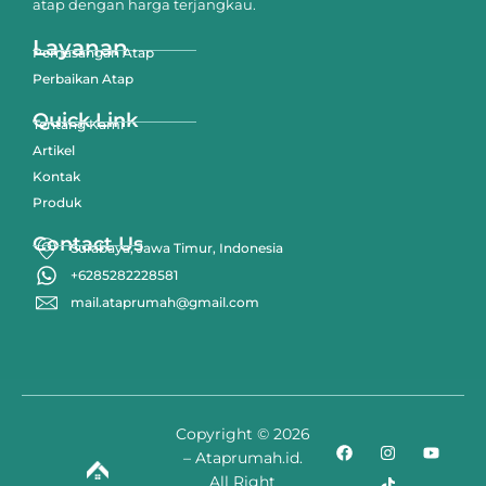
atap dengan harga terjangkau.
Layanan
Pemasangan Atap
Perbaikan Atap
Quick Link
Tentang Kami
Artikel
Kontak
Produk
Contact Us
Surabaya, Jawa Timur, Indonesia
+6285282228581
mail.ataprumah@gmail.com
Copyright © 2026
– Ataprumah.id.
All Right