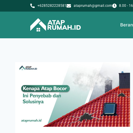
+6285282228581
ataprumah@gmail.com
8.00 - 1
Bera