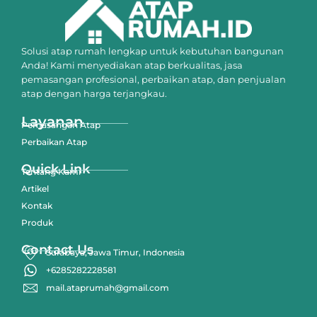
Solusi atap rumah lengkap untuk kebutuhan bangunan
Anda! Kami menyediakan atap berkualitas, jasa
pemasangan profesional, perbaikan atap, dan penjualan
atap dengan harga terjangkau.
Layanan
Pemasangan Atap
Perbaikan Atap
Quick Link
Tentang Kami
Artikel
Kontak
Produk
Contact Us
Surabaya, Jawa Timur, Indonesia
+6285282228581
mail.ataprumah@gmail.com