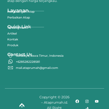
atap dengan harga terjangkau.
Layanan
Pemasangan Atap
Perbaikan Atap
Quick Link
Tentang Kami
Artikel
Kontak
Produk
Contact Us
Surabaya, Jawa Timur, Indonesia
+6285282228581
mail.ataprumah@gmail.com
Copyright © 2026
– Ataprumah.id.
All Right