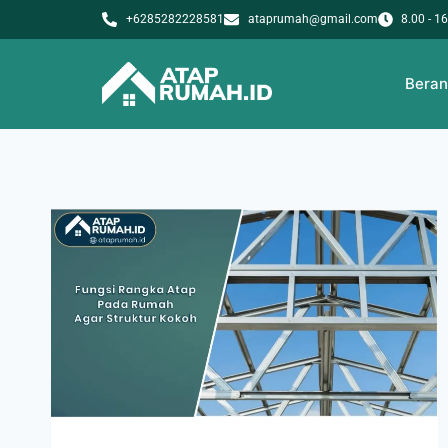
+6285282228581
ataprumah@gmail.com
8.00 - 1
Bera