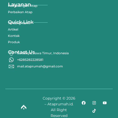
Layanan
Pemasangan Atap
Perbaikan Atap
Quick Link
Tentang Kami
Artikel
Kontak
Produk
Contact Us
Surabaya, Jawa Timur, Indonesia
+6285282228581
mail.ataprumah@gmail.com
Copyright © 2026
– Ataprumah.id.
All Right
Reserved